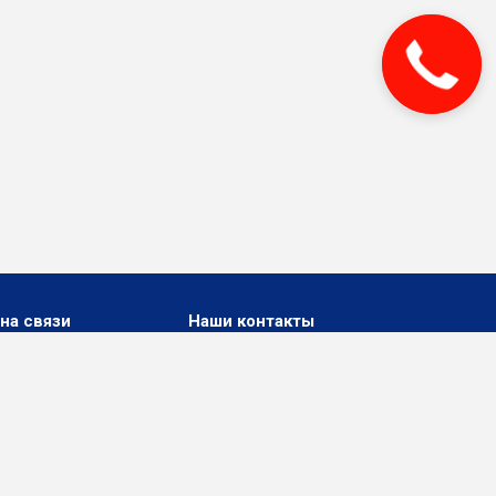
на связи
Наши контакты
+7 911 800 22 33
г. Мурманск ул. Генерала
Журбы, д. 5
kolenergosety@yandex.ru