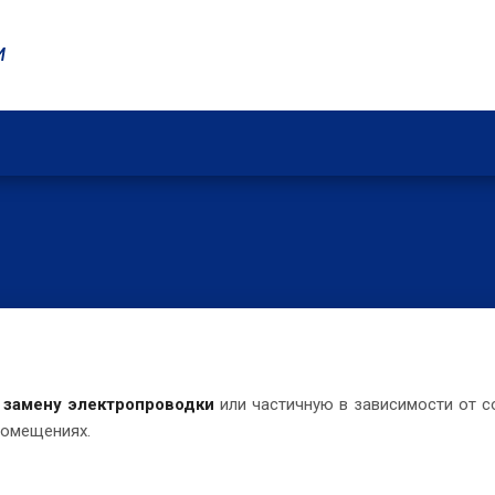
И
ю
замену электропроводки
или частичную в зависимости от с
помещениях.